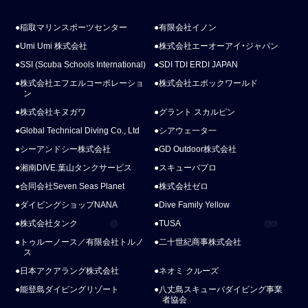
稲取マリンスポーツセンター
有限会社イノン
Umi Umi 株式会社
株式会社エーオーアイ・ジャパン
SSI (Scuba Schools International)
SDI TDI ERDI JAPAN
株式会社エフエルコーポレーショ
株式会社エポックワールド
ン
株式会社キヌガワ
グラント スカルピン
Global Technical Diving Co., Ltd
シアウェ一タ一
シーアンドシー株式会社
GD Outdoor株式会社
湘南DIVE.葉山タンクサービス
スキューバプロ
合同会社Seven Seas Planet
株式会社ゼロ
ダイビングショップNANA
Dive Family Yellow
株式会社タンク
TUSA
トゥルーノース／有限会社トルノ
二十世紀商事株式会社
ス
日本アクアラング株式会社
ネオミ クルーズ
能登島ダイビングリゾート
八丈島スキューバダイビング事業
者協会